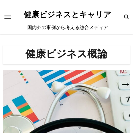
内
容
健康ビジネスとキャリア
を
国内外の事例から考える総合メディア
ス
キ
ッ
健康ビジネス概論
プ