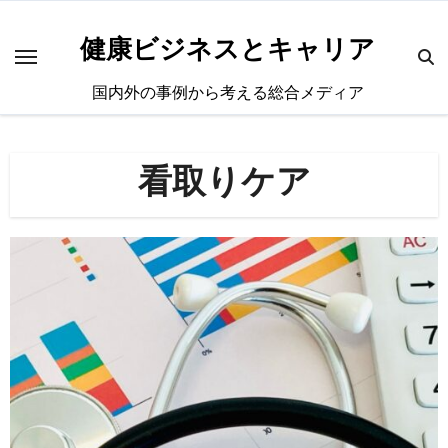
内
容
健康ビジネスとキャリア
を
国内外の事例から考える総合メディア
ス
キ
ッ
看取りケア
プ